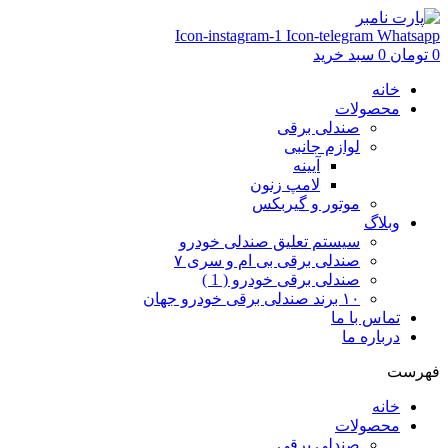
Icon-instagram-1
Icon-telegram
Whatsapp
0
تومان
0
سبد خرید
خانه
محصولات
صندلی برقی
لوازم جانبی
آیینه
لامپ زنون
موتور و گیربکس
وبلاگ
سیستم تعلیق صندلی خودرو
صندلی برقی بی ام و سری ۷
صندلی برقی خودرو ( 1 )
۱۰ برند صندلی برقی خودرو جهان
تماس با ما
درباره ما
فهرست
خانه
محصولات
صندلی برقی