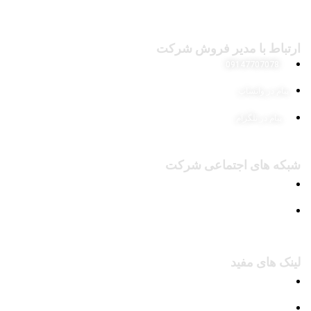
ارتباط با مدیر فروش شرکت
09147707078
پیام در واتساپ
پیام در تلگرام
شبکه های اجتماعی شرکت
پیج اینستاگرام
کانال تلگرام
لینک های مفید
محصولات
وبلاگ