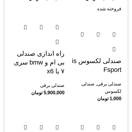
فروخته شده
راه اندازی صندلی
صندلی لکسوس is
بی ام و bmw سری
Fsport
۷ یا x6
صندلی برقی
,
صندلی
صندلی برقی
لکسوس
5,900,000
تومان
1,000
تومان