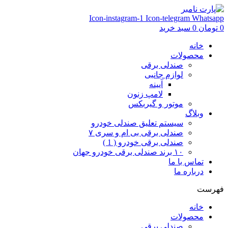
Icon-instagram-1
Icon-telegram
Whatsapp
0
تومان
0
سبد خرید
خانه
محصولات
صندلی برقی
لوازم جانبی
آیینه
لامپ زنون
موتور و گیربکس
وبلاگ
سیستم تعلیق صندلی خودرو
صندلی برقی بی ام و سری ۷
صندلی برقی خودرو ( 1 )
۱۰ برند صندلی برقی خودرو جهان
تماس با ما
درباره ما
فهرست
خانه
محصولات
صندلی برقی