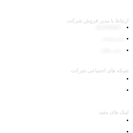
ارتباط با مدیر فروش شرکت
09147707078
پیام در واتساپ
پیام در تلگرام
شبکه های اجتماعی شرکت
پیج اینستاگرام
کانال تلگرام
لینک های مفید
محصولات
وبلاگ