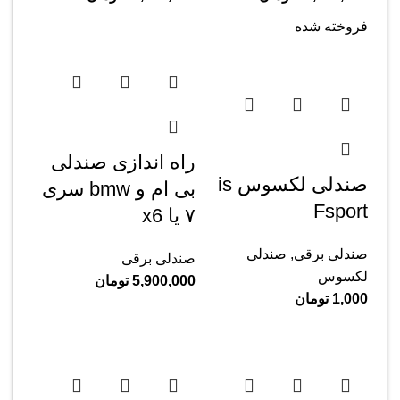
فروخته شده
راه اندازی صندلی
صندلی لکسوس is
بی ام و bmw سری
Fsport
۷ یا x6
صندلی برقی
,
صندلی
صندلی برقی
لکسوس
5,900,000
تومان
1,000
تومان