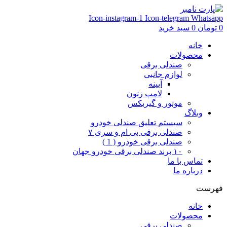
Icon-instagram-1
Icon-telegram
Whatsapp
0
تومان
0
سبد خرید
خانه
محصولات
صندلی برقی
لوازم جانبی
آیینه
لامپ زنون
موتور و گیربکس
وبلاگ
سیستم تعلیق صندلی خودرو
صندلی برقی بی ام و سری ۷
صندلی برقی خودرو ( 1 )
۱۰ برند صندلی برقی خودرو جهان
تماس با ما
درباره ما
فهرست
خانه
محصولات
صندلی برقی