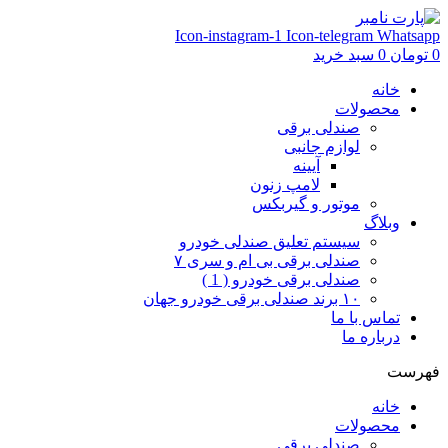
Icon-instagram-1
Icon-telegram
Whatsapp
0
تومان
0
سبد خرید
خانه
محصولات
صندلی برقی
لوازم جانبی
آیینه
لامپ زنون
موتور و گیربکس
وبلاگ
سیستم تعلیق صندلی خودرو
صندلی برقی بی ام و سری ۷
صندلی برقی خودرو ( 1 )
۱۰ برند صندلی برقی خودرو جهان
تماس با ما
درباره ما
فهرست
خانه
محصولات
صندلی برقی