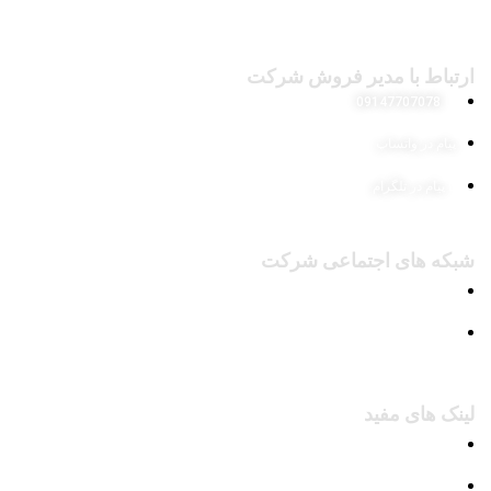
ارتباط با مدیر فروش شرکت
09147707078
پیام در واتساپ
پیام در تلگرام
شبکه های اجتماعی شرکت
پیج اینستاگرام
کانال تلگرام
لینک های مفید
محصولات
وبلاگ