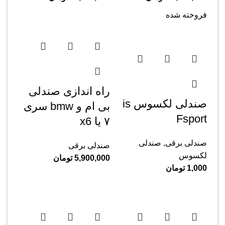
فروخته شده
راه اندازی صندلی
صندلی لکسوس is
بی ام و bmw سری
Fsport
۷ یا x6
صندلی برقی
,
صندلی
صندلی برقی
لکسوس
5,900,000
تومان
1,000
تومان