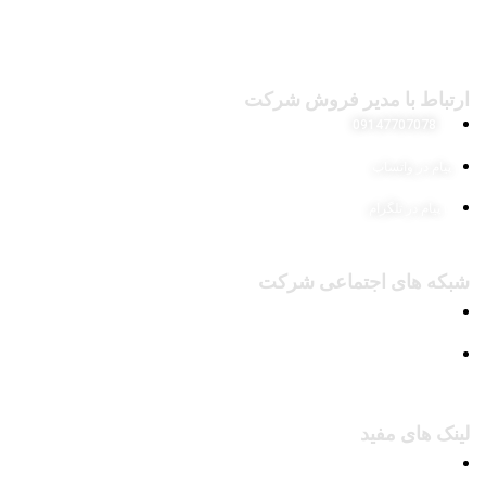
ارتباط با مدیر فروش شرکت
09147707078
پیام در واتساپ
پیام در تلگرام
شبکه های اجتماعی شرکت
پیج اینستاگرام
کانال تلگرام
لینک های مفید
محصولات