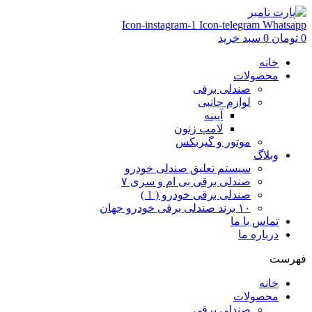
Icon-instagram-1
Icon-telegram
Whatsapp
0
تومان
0
سبد خرید
خانه
محصولات
صندلی برقی
لوازم جانبی
آیینه
لامپ زنون
موتور و گیربکس
وبلاگ
سیستم تعلیق صندلی خودرو
صندلی برقی بی ام و سری ۷
صندلی برقی خودرو ( 1 )
۱۰ برند صندلی برقی خودرو جهان
تماس با ما
درباره ما
فهرست
خانه
محصولات
صندلی برقی