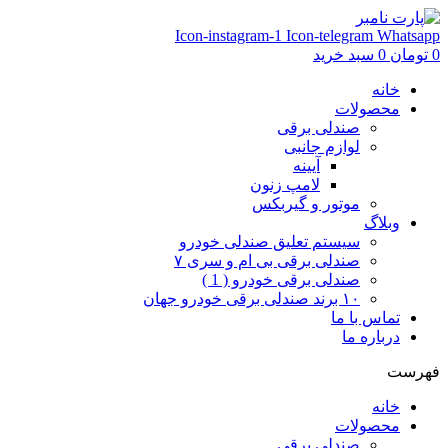
Icon-instagram-1
Icon-telegram
Whatsapp
0
تومان
0
سبد خرید
خانه
محصولات
صندلی برقی
لوازم جانبی
آیینه
لامپ زنون
موتور و گیربکس
وبلاگ
سیستم تعلیق صندلی خودرو
صندلی برقی بی ام و سری ۷
صندلی برقی خودرو ( 1 )
۱۰ برند صندلی برقی خودرو جهان
تماس با ما
درباره ما
فهرست
خانه
محصولات
صندلی برقی