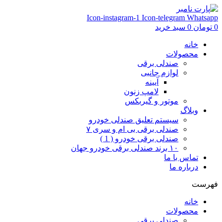
Icon-instagram-1
Icon-telegram
Whatsapp
0
تومان
0
سبد خرید
خانه
محصولات
صندلی برقی
لوازم جانبی
آیینه
لامپ زنون
موتور و گیربکس
وبلاگ
سیستم تعلیق صندلی خودرو
صندلی برقی بی ام و سری ۷
صندلی برقی خودرو ( 1 )
۱۰ برند صندلی برقی خودرو جهان
تماس با ما
درباره ما
فهرست
خانه
محصولات
صندلی برقی