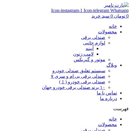
Icon-instagram-1
Icon-telegram
Whatsapp
0
تومان
0
سبد خرید
خانه
محصولات
صندلی برقی
لوازم جانبی
آیینه
لامپ زنون
موتور و گیربکس
وبلاگ
سیستم تعلیق صندلی خودرو
صندلی برقی بی ام و سری ۷
صندلی برقی خودرو ( 1 )
۱۰ برند صندلی برقی خودرو جهان
تماس با ما
درباره ما
فهرست
خانه
محصولات
صندلی برقی