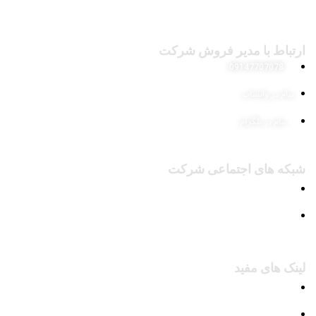
ارتباط با مدیر فروش شرکت
09147707078
پیام در واتساپ
پیام در تلگرام
شبکه های اجتماعی شرکت
پیج اینستاگرام
کانال تلگرام
لینک های مفید
محصولات
وبلاگ