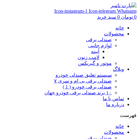
Icon-instagram-1
Icon-telegram
Whatsapp
0
تومان
0
سبد خرید
خانه
محصولات
صندلی برقی
لوازم جانبی
آیینه
لامپ زنون
موتور و گیربکس
وبلاگ
سیستم تعلیق صندلی خودرو
صندلی برقی بی ام و سری ۷
صندلی برقی خودرو ( 1 )
۱۰ برند صندلی برقی خودرو جهان
تماس با ما
درباره ما
فهرست
خانه
محصولات
صندلی برقی