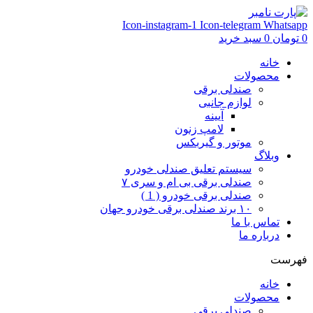
Icon-instagram-1
Icon-telegram
Whatsapp
0
تومان
0
سبد خرید
خانه
محصولات
صندلی برقی
لوازم جانبی
آیینه
لامپ زنون
موتور و گیربکس
وبلاگ
سیستم تعلیق صندلی خودرو
صندلی برقی بی ام و سری ۷
صندلی برقی خودرو ( 1 )
۱۰ برند صندلی برقی خودرو جهان
تماس با ما
درباره ما
فهرست
خانه
محصولات
صندلی برقی