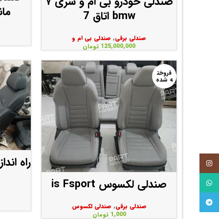
صندلی خودرو بی ام و سری ۷
مان
bmw اتاق ‌7
صندلی برقی
,
صندلی بی ام و
125,000,000
تومان
فروخت
ه شده
اینستاگرام
صندلی لکسوس is Fsport
واتساپ
تلگرام
صندلی برقی
,
صندلی لکسوس
1,000
تومان