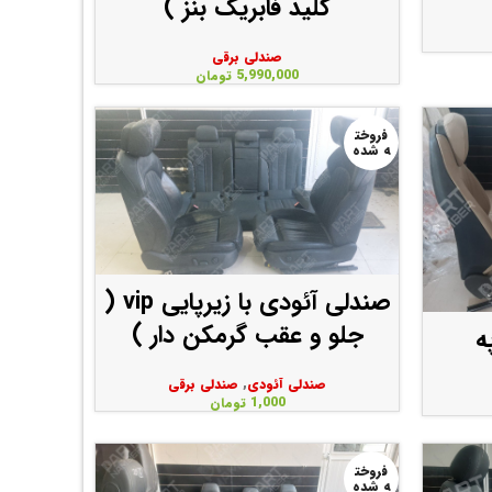
کلید فابریک بنز )
صندلی برقی
5,990,000
تومان
فروخت
ه شده
صندلی آئودی با زیرپایی vip (
جلو و عقب گرمکن دار )
صندلی آئودی
,
صندلی برقی
1,000
تومان
فروخت
ه شده