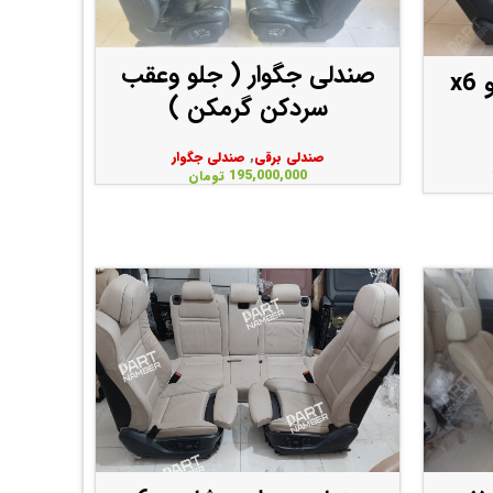
صندلی جگوار ( جلو وعقب
صندلی ماشین بی ام و x6
سردکن گرمکن )
صندلی برقی
,
صندلی جگوار
195,000,000
تومان