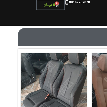
09147707078
0
0
تومان