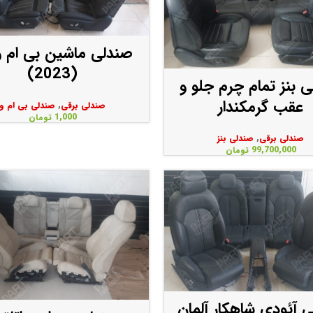
(2023)
 بنز تمام چرم جلو و
عقب گرمکندار
صندلی برقی
,
صندلی بی ام و
1,000
تومان
صندلی برقی
,
صندلی بنز
99,700,000
تومان
 آئودی شاهکار آلمان