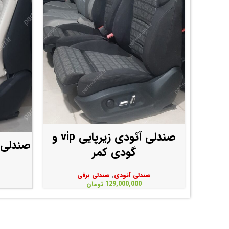
صندلی آئودی زیرپایی vip و
صندلی 
گودی کمر
صندلی آئودی
,
صندلی برقی
129,000,000
تومان