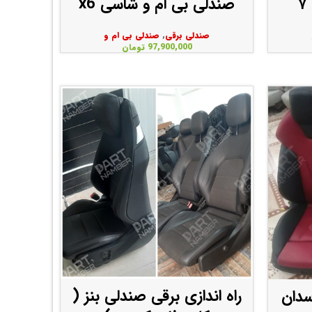
صندلی بی ام و شاسی x6
صندلی برقی
,
صندلی بی ام و
97,900,000
تومان
راه اندازی برقی صندلی بنز (
سدان