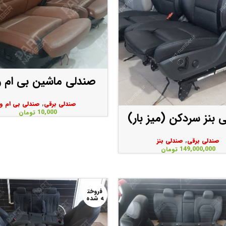
صندلی ماشین بی ام و 6
صندلی برقی
,
صندلی بی ام و
10,000
تومان
 بنز سردکن (میز بار)
صندلی برقی
,
صندلی بنز
149,000,000
تومان
فروخت
ه شده