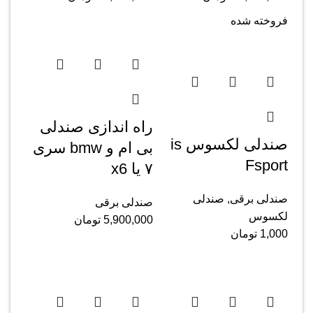
فروخته شده
راه اندازی صندلی
صندلی لکسوس is
بی ام و bmw سری
Fsport
۷ یا x6
صندلی برقی
,
صندلی
صندلی برقی
لکسوس
5,900,000
تومان
1,000
تومان