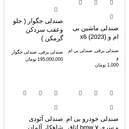
صندلی جگوار ( جلو
صندلی ماشین بی
وعقب سردکن
ام و x6 (2023)
گرمکن )
صندلی برقی
,
صندلی بی ام
صندلی برقی
,
صندلی جگوار
و
195,000,000
تومان
1,000
تومان
صندلی خودرو بی ام
صندلی آئودی
و سری ۷ bmw اتاق
شاهکار آلمان