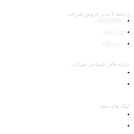
ارتباط با مدیر فروش شرکت
09147707078
پیام در واتساپ
پیام در تلگرام
شبکه های اجتماعی شرکت
پیج اینستاگرام
کانال تلگرام
لینک های مفید
محصولات
وبلاگ