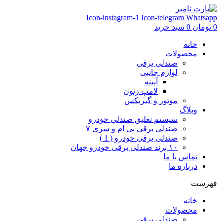
Icon-instagram-1
Icon-telegram
Whatsapp
0
تومان
0
سبد خرید
خانه
محصولات
صندلی برقی
لوازم جانبی
آیینه
لامپ زنون
موتور و گیربکس
وبلاگ
سیستم تعلیق صندلی خودرو
صندلی برقی بی ام و سری ۷
صندلی برقی خودرو ( 1 )
۱۰ برند صندلی برقی خودرو جهان
تماس با ما
درباره ما
فهرست
خانه
محصولات
صندلی برقی