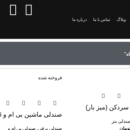
وبلاگ
تماس با ما
درباره ما
ه”
فروخته شده
سردکن (میز بار)
صندلی ماشین بی ام و x6
ندلی بنز
ومان
صندلی برقی
,
صندلی بی ام و