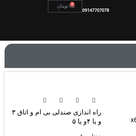
0
0
تومان
09147707078
راه اندازی صندلی بی ام و اتاق ۳
و یا ۴و یا ۵
صندلی برقی