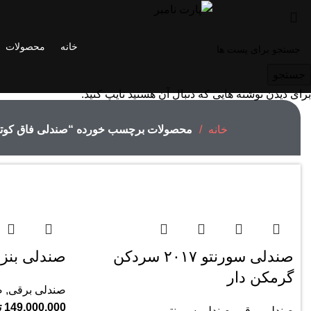
خانه
محصولات
جستجو
برای دیدن نوشته هایی که دنبال آن هستید تایپ کنید.
خانه
محصولات برچسب خورده “صندلی فاق کوتا
صندلی سورنتو ۲۰۱۷ سردکن
صندلی بنز 
گرمکن دار
صندلی برقی
,
ص
149,000,000
ت
صندلی برقی
,
صندلی سورنتو