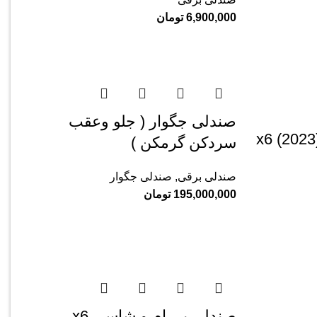
6,900,000
تومان
صندلی جگوار ( جلو وعقب
سردکن گرمکن )
صندلی برقی
,
صندلی جگوار
195,000,000
تومان
صندلی بی ام و شاسی x6