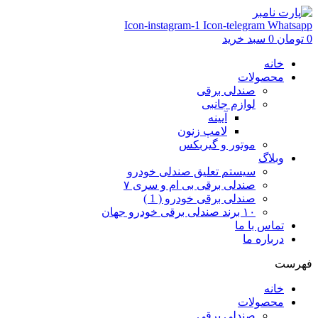
Icon-instagram-1
Icon-telegram
Whatsapp
0
تومان
0
سبد خرید
خانه
محصولات
صندلی برقی
لوازم جانبی
آیینه
لامپ زنون
موتور و گیربکس
وبلاگ
سیستم تعلیق صندلی خودرو
صندلی برقی بی ام و سری ۷
صندلی برقی خودرو ( 1 )
۱۰ برند صندلی برقی خودرو جهان
تماس با ما
درباره ما
فهرست
خانه
محصولات
صندلی برقی