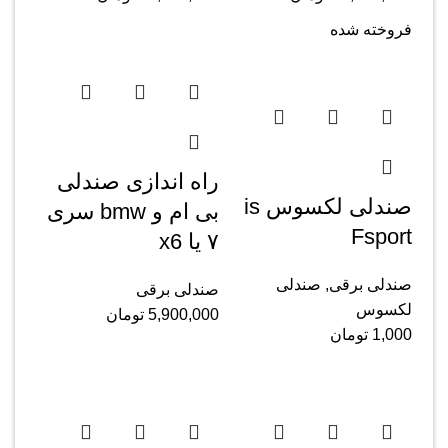
فروخته شده
راه اندازی صندلی
صندلی لکسوس is
بی ام و bmw سری
Fsport
۷ یا x6
صندلی برقی
,
صندلی
صندلی برقی
لکسوس
5,900,000
تومان
1,000
تومان