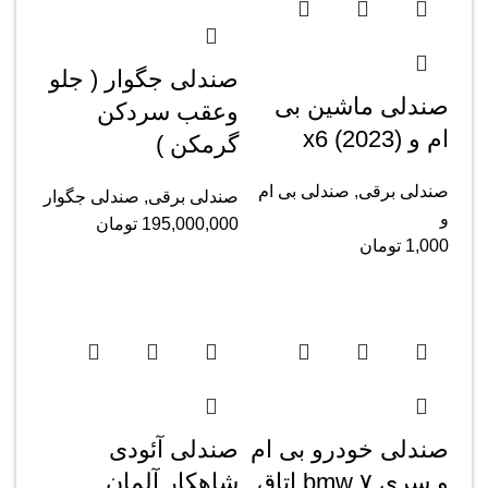
صندلی جگوار ( جلو
صندلی ماشین بی
وعقب سردکن
ام و x6 (2023)
گرمکن )
صندلی برقی
,
صندلی بی ام
صندلی برقی
,
صندلی جگوار
و
195,000,000
تومان
1,000
تومان
صندلی خودرو بی ام
صندلی آئودی
و سری ۷ bmw اتاق
شاهکار آلمان