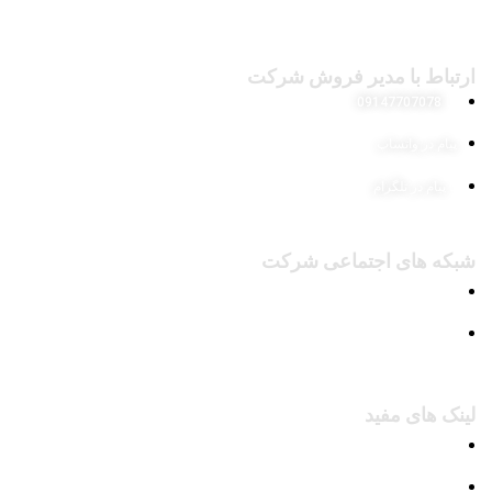
ارتباط با مدیر فروش شرکت
09147707078
پیام در واتساپ
پیام در تلگرام
شبکه های اجتماعی شرکت
پیج اینستاگرام
کانال تلگرام
لینک های مفید
محصولات
وبلاگ