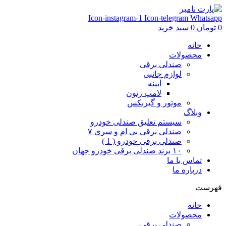
Icon-instagram-1
Icon-telegram
Whatsapp
0
تومان
0
سبد خرید
خانه
محصولات
صندلی برقی
لوازم جانبی
آیینه
لامپ زنون
موتور و گیربکس
وبلاگ
سیستم تعلیق صندلی خودرو
صندلی برقی بی ام و سری ۷
صندلی برقی خودرو ( 1 )
۱۰ برند صندلی برقی خودرو جهان
تماس با ما
درباره ما
فهرست
خانه
محصولات
صندلی برقی