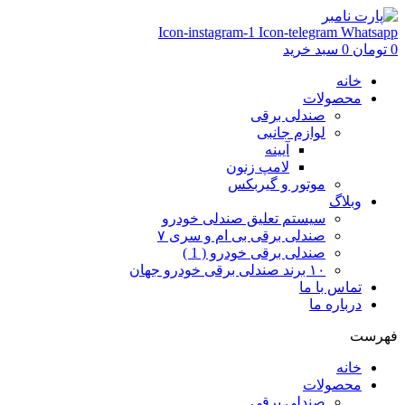
Icon-instagram-1
Icon-telegram
Whatsapp
0
تومان
0
سبد خرید
خانه
محصولات
صندلی برقی
لوازم جانبی
آیینه
لامپ زنون
موتور و گیربکس
وبلاگ
سیستم تعلیق صندلی خودرو
صندلی برقی بی ام و سری ۷
صندلی برقی خودرو ( 1 )
۱۰ برند صندلی برقی خودرو جهان
تماس با ما
درباره ما
فهرست
خانه
محصولات
صندلی برقی