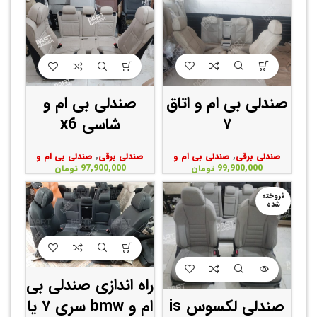
صندلی بی ام و اتاق
صندلی بی ام و
۷
شاسی x6
صندلی برقی
,
صندلی بی ام و
صندلی برقی
,
صندلی بی ام و
99,900,000
تومان
97,900,000
تومان
فروخته
شده
راه اندازی صندلی بی
ام و bmw سری ۷ یا
صندلی لکسوس is