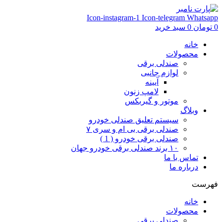
Icon-instagram-1
Icon-telegram
Whatsapp
0
تومان
0
سبد خرید
خانه
محصولات
صندلی برقی
لوازم جانبی
آیینه
لامپ زنون
موتور و گیربکس
وبلاگ
سیستم تعلیق صندلی خودرو
صندلی برقی بی ام و سری ۷
صندلی برقی خودرو ( 1 )
۱۰ برند صندلی برقی خودرو جهان
تماس با ما
درباره ما
فهرست
خانه
محصولات
صندلی برقی