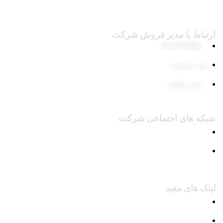
ارتباط با مدیر فروش شرکت
09147707078
پیام در واتساپ
پیام در تلگرام
شبکه های اجتماعی شرکت
پیج اینستاگرام
کانال تلگرام
لینک های مفید
محصولات
وبلاگ