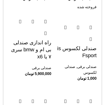
فروخته شده
راه اندازی صندلی
صندلی لکسوس is
بی ام و bmw سری
Fsport
۷ یا x6
صندلی برقی
,
صندلی
صندلی برقی
لکسوس
5,900,000
تومان
1,000
تومان