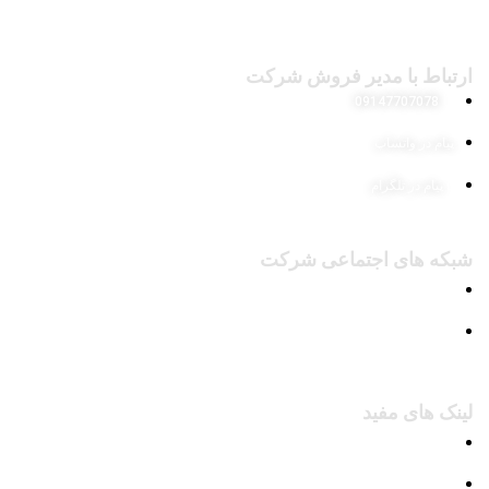
ارتباط با مدیر فروش شرکت
09147707078
پیام در واتساپ
پیام در تلگرام
شبکه های اجتماعی شرکت
پیج اینستاگرام
کانال تلگرام
لینک های مفید
محصولات
وبلاگ