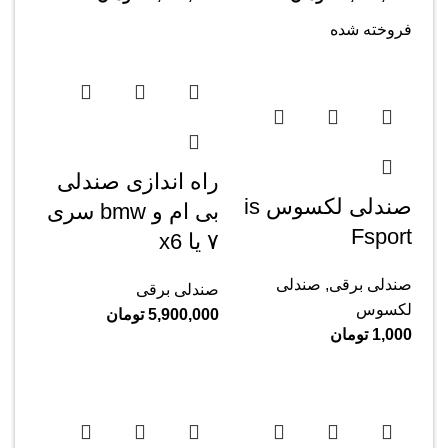
فروخته شده
راه اندازی صندلی
صندلی لکسوس is
بی ام و bmw سری
Fsport
۷ یا x6
صندلی برقی
,
صندلی
صندلی برقی
لکسوس
5,900,000
تومان
1,000
تومان