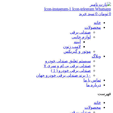
Icon-instagram-1
Icon-telegram
Whatsapp
0
تومان
0
سبد خرید
خانه
محصولات
صندلی برقی
لوازم جانبی
آیینه
لامپ زنون
موتور و گیربکس
وبلاگ
سیستم تعلیق صندلی خودرو
صندلی برقی بی ام و سری ۷
صندلی برقی خودرو ( 1 )
۱۰ برند صندلی برقی خودرو جهان
تماس با ما
درباره ما
فهرست
خانه
محصولات
صندلی برقی