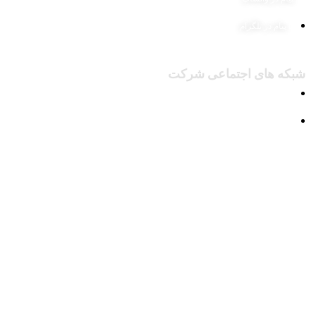
پیام در تلگرام
شبکه های اجتماعی شرکت
پیج اینستاگرام
کانال تلگرام
لینک های مفید
محصولات
وبلاگ
درباره ما