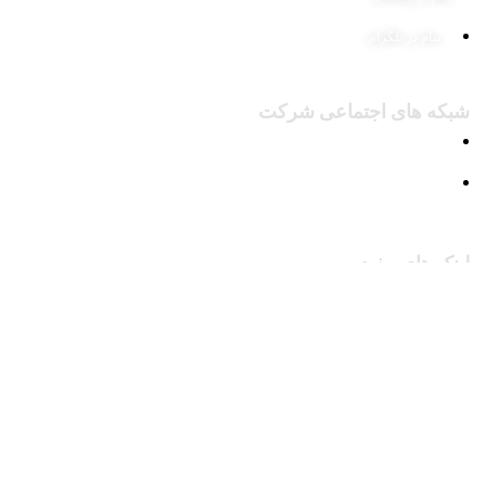
پیام در تلگرام
شبکه های اجتماعی شرکت
پیج اینستاگرام
کانال تلگرام
لینک های مفید
محصولات
وبلاگ
درباره ما