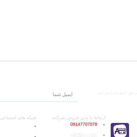
ود، ایمیل تان را ثبت کنید.
ارتباط با مدیر فروش شرکت
شبکه های اجتماعی
09147707078
پیج اینستاگرام
پیام در واتساپ
کانال تلگرام