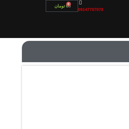
0
0
تومان
09147707078