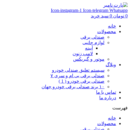
Icon-instagram-1
Icon-telegram
Whatsapp
0
تومان
0
سبد خرید
خانه
محصولات
صندلی برقی
لوازم جانبی
آیینه
لامپ زنون
موتور و گیربکس
وبلاگ
سیستم تعلیق صندلی خودرو
صندلی برقی بی ام و سری ۷
صندلی برقی خودرو ( 1 )
۱۰ برند صندلی برقی خودرو جهان
تماس با ما
درباره ما
فهرست
خانه
محصولات
صندلی برقی