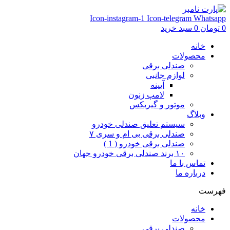
Icon-instagram-1
Icon-telegram
Whatsapp
0
تومان
0
سبد خرید
خانه
محصولات
صندلی برقی
لوازم جانبی
آیینه
لامپ زنون
موتور و گیربکس
وبلاگ
سیستم تعلیق صندلی خودرو
صندلی برقی بی ام و سری ۷
صندلی برقی خودرو ( 1 )
۱۰ برند صندلی برقی خودرو جهان
تماس با ما
درباره ما
فهرست
خانه
محصولات
صندلی برقی