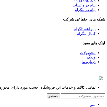
09147707078
پیام در واتساپ
پیام در تلگرام
شبکه های اجتماعی شرکت
پیج اینستاگرام
کانال تلگرام
لینک های مفید
محصولات
وبلاگ
درباره ما
تمامی کالاها و خدمات این فروشگاه، حسب مورد دارای مجوزهای
جستجو
منو