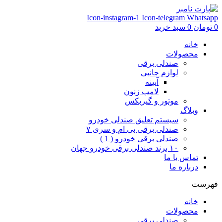
Icon-instagram-1
Icon-telegram
Whatsapp
0
تومان
0
سبد خرید
خانه
محصولات
صندلی برقی
لوازم جانبی
آیینه
لامپ زنون
موتور و گیربکس
وبلاگ
سیستم تعلیق صندلی خودرو
صندلی برقی بی ام و سری ۷
صندلی برقی خودرو ( 1 )
۱۰ برند صندلی برقی خودرو جهان
تماس با ما
درباره ما
فهرست
خانه
محصولات
صندلی برقی