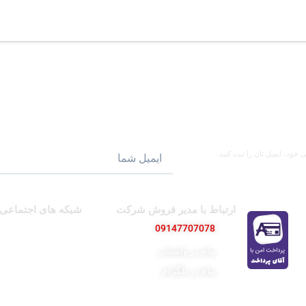
ود، ایمیل تان را ثبت کنید.
ارتباط با مدیر فروش شرکت
شبکه های اجتماعی
09147707078
پیج اینستاگرام
کانال تلگرام
پیام در واتساپ
پیام در تلگرام