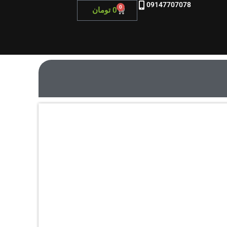
09147707078
0
0
تومان