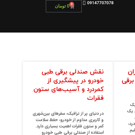
09147707078
0
0
تومان
ان
نقش صندلی برقی طبی
برقی
خودرو در پیشگیری از
کمردرد و آسیب‌های ستون
فقرات
یک
ن یک
در دنیای پر از ترافیک، سفرهای بین‌شهری
و کاربری مداوم از خودرو، حفظ سلامت
رد،
کمر و ستون فقرات اهمیت بسیاری دارد.
یم
استفاده از صندلی برقی طبی خودرو