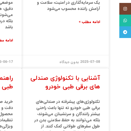
یک سرمایه‌گذاری در امنیت، سلامت و
موضعی، 
آرامش راننده محسوب می‌شود
دقیق، ه
اینستاگرام
می‌شوند
واتساپ
بلکه درم
ادامه مطلب »
باشد
تلگرام
ادامه مط
2025-07-08
بدون دیدگاه
5-06-17
آشنایی با تکنولوژی صندلی‌
راهنم
های برقی طبی خودرو
طبی خو
تکنولوژی‌های پیشرفته در صندلی‌های
خرید صن
برقی طبی خودرو نه تنها باعث راحتی
دقت و ب
بیشتر رانندگان و سرنشینان می‌شوند،
محصول ا
بلکه می‌توانند به حفظ سلامتی بدن در
تنظیمات
طول سفرهای طولانی کمک کنند. از
ویژگی‌ه