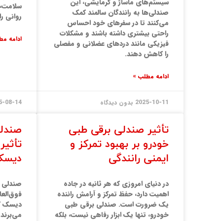
سیستم‌های ماساژ و گرمایشی، این
سلامت، 
صندلی‌ها به رانندگان سالمند کمک
روانی را
می‌کنند تا در سفرهای خود احساس
راحتی بیشتری داشته باشند و مشکلات
ادامه مط
فیزیکی مانند دردهای عضلانی و مفصلی
را کاهش دهند.
ادامه مطلب »
2025-10-11
بدون دیدگاه
5-08-14
تأثیر صندلی برقی طبی
صندلی
خودرو بر بهبود تمرکز و
تأثیر 
ایمنی رانندگی
دیسک
در دنیای امروزی که هر ثانیه در جاده
صندلی ب
اهمیت دارد، حفظ تمرکز و آرامش راننده
فوق‌العا
یک ضرورت است. صندلی برقی طبی
دیسک کم
خودرو، تنها یک ابزار رفاهی نیست، بلکه
می‌برند