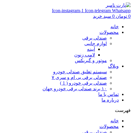
Icon-instagram-1
Icon-telegram
Whatsapp
0
تومان
0
سبد خرید
خانه
محصولات
صندلی برقی
لوازم جانبی
آیینه
لامپ زنون
موتور و گیربکس
وبلاگ
سیستم تعلیق صندلی خودرو
صندلی برقی بی ام و سری ۷
صندلی برقی خودرو ( 1 )
۱۰ برند صندلی برقی خودرو جهان
تماس با ما
درباره ما
فهرست
خانه
محصولات
صندلی برقی