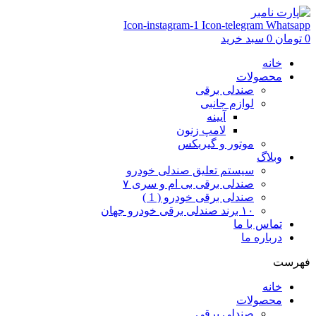
Icon-instagram-1
Icon-telegram
Whatsapp
0
تومان
0
سبد خرید
خانه
محصولات
صندلی برقی
لوازم جانبی
آیینه
لامپ زنون
موتور و گیربکس
وبلاگ
سیستم تعلیق صندلی خودرو
صندلی برقی بی ام و سری ۷
صندلی برقی خودرو ( 1 )
۱۰ برند صندلی برقی خودرو جهان
تماس با ما
درباره ما
فهرست
خانه
محصولات
صندلی برقی