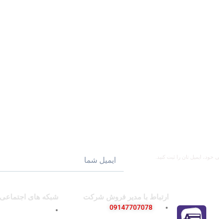
ود، ایمیل تان را ثبت کنید.
ارتباط با مدیر فروش شرکت
شبکه های اجتماعی
09147707078
پیج اینستاگرام