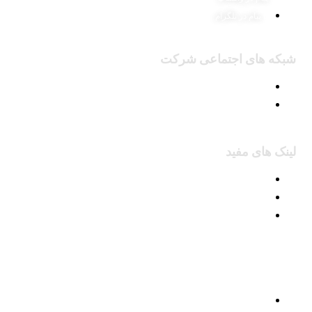
پیام در تلگرام
شبکه های اجتماعی شرکت
پیج اینستاگرام
کانال تلگرام
لینک های مفید
محصولات
وبلاگ
درباره ما
تمامی کالاها و خدمات این فروشگاه، حسب مورد دارای مجوزهای لازم از مراجع
مربوطه میباشد.کلیه حقوق این سایت متعلق به پارت نامبر میباشد.