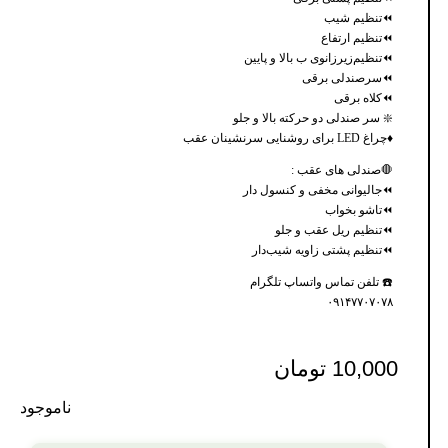
⏪تنظیم شیب
⏪تنظیم ارتفاع
⏪تنظیم‌زیرزانوی ب بالا و پایین
⏪سرصندلی برقی
⏪کلاه برقی
❇️ سر صندلی دو حرکته بالا و جلو
♦چراغ LED برای روشنایی سرنشینان عقب
🛑صندلی های عقب :
⏪جالیوانی مخفی و کنسول دار
⏪تاشو بخواب
⏪تنظیم ریل عقب و جلو
⏪تنظیم پشتی زاویه شیب‌دار
☎️ تلفن تماس واتساپ تلگرام
۰۹۱۴۷۷۰۷۰۷۸
10,000
تومان
ناموجود