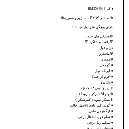
♦️ کد BM253 🇩🇪
❇ صندلی BMW ماساژور و مموری❇
دارای ویژگی های ذیل میباشد:
🛑صندلی های جلو :
🔻راننده و شاگرد 🔻
هردو فول
🔰ماساژور
❇مموری
⏪گرمکن
⏪ایربگ دوبل
⏪چرم اورجینال
⏪نک پرو
❇️ زیر زانویی ۳ تیکه vip
❇پهلو 3d ( پرکن بازوها )
❇بشکن شونه ( کمرشکن )
⏪گودی کمر بادی ۳dچهار حالته
⏪ارگونومي طبی
⏪تمام فول آپشنال برقی
⏪تنظیم ریل برقی
⏪تنظیم پشتی برقی