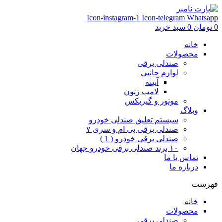
Icon-instagram-1
Icon-telegram
Whatsapp
0
تومان
0
سبد خرید
خانه
محصولات
صندلی برقی
لوازم جانبی
آیینه
لامپ زنون
موتور و گیربکس
وبلاگ
سیستم تعلیق صندلی خودرو
صندلی برقی بی ام و سری ۷
صندلی برقی خودرو ( 1 )
۱۰ برند صندلی برقی خودرو جهان
تماس با ما
درباره ما
فهرست
خانه
محصولات
صندلی برقی