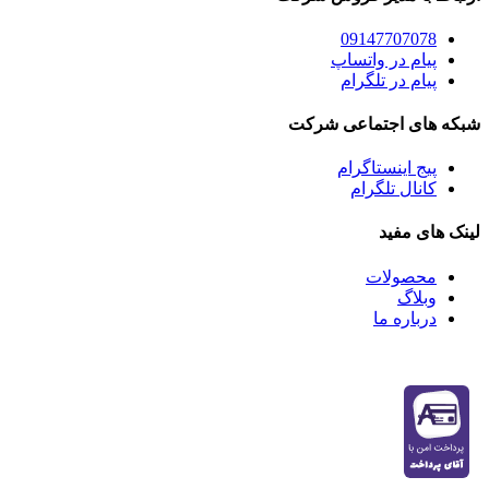
09147707078
پیام در واتساپ
پیام در تلگرام
شبکه های اجتماعی شرکت
پیج اینستاگرام
کانال تلگرام
لینک های مفید
محصولات
وبلاگ
درباره ما